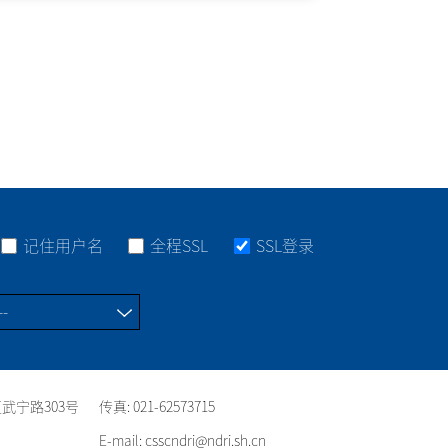
记住用户名
全程SSL
SSL登录
武宁路303号
传真: 021-62573715
E-mail: csscndri@ndri.sh.cn